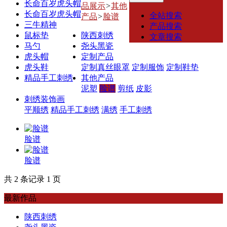
长命百岁虎头帽
品展示
>
其他
长命百岁虎头帽
全站搜索
产品
>
脸谱
三牛精神
产品搜索
鼠标垫
陕西刺绣
文章搜索
马勺
尧头黑瓷
虎头帽
定制产品
虎头鞋
定制真丝眼罩
定制服饰
定制鞋垫
精品手工刺绣
其他产品
泥塑
脸谱
剪纸
皮影
刺绣装饰画
平顺绣
精品手工刺绣
满绣
手工刺绣
脸谱
脸谱
共 2 条记录 1 页
最新作品
陕西刺绣