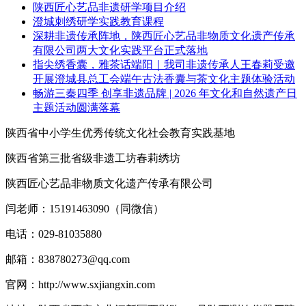
陕西匠心艺品非遗研学项目介绍
澄城刺绣研学实践教育课程
深耕非遗传承阵地，陕西匠心艺品非物质文化遗产传承
有限公司两大文化实践平台正式落地
指尖绣香囊，雅茶话端阳｜我司非遗传承人王春莉受邀
开展澄城县总工会端午古法香囊与茶文化主题体验活动
畅游三秦四季 创享非遗品牌 | 2026 年文化和自然遗产日
主题活动圆满落幕
陕西省中小学生优秀传统文化社会教育实践基地
陕西省第三批省级非遗工坊春莉绣坊
陕西匠心艺品非物质文化遗产传承有限公司
闫老师：15191463090（同微信）
电话：029-81035880
邮箱：838780273@qq.com
官网：http://www.sxjiangxin.com