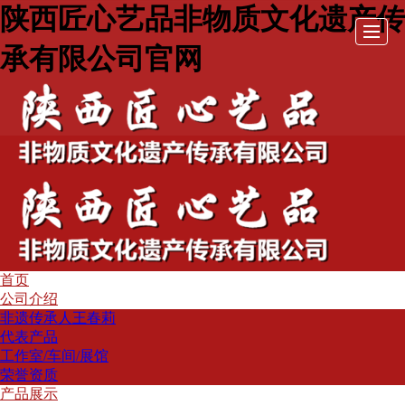
陕西匠心艺品非物质文化遗产传
承有限公司官网
首页
首页
公司
产品
历年
活动
公司介绍
非遗传承人王春莉
代表产品
介绍
展示
活动
照片
工作室/车间/展馆
荣誉资质
产品展示