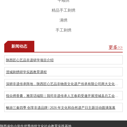
平顺绣
精品手工刺绣
满绣
手工刺绣
新闻动态
更多>>
陕西匠心艺品非遗研学项目介绍
澄城刺绣研学实践教育课程
深耕非遗传承阵地，陕西匠心艺品非物质文化遗产传承有限公司两大文化实践平台正式落地
指尖绣香囊，雅茶话端阳｜我司非遗传承人王春莉受邀开展澄城县总工会端午古法香囊与茶文化主题体验活动
畅游三秦四季 创享非遗品牌 | 2026 年文化和自然遗产日主题活动圆满落幕
陕西省中小学生优秀传统文化社会教育实践基地