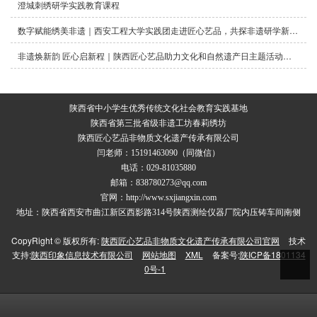
澄城刺绣研学实践教育课程
数字赋能绣美非遗｜西安工程大学实践团走进匠心艺品，共探非遗研学新路径！
非遗焕新韵 匠心启新程｜陕西匠心艺品助力文化和自然遗产日主题活动圆满启动
陕西省中小学生优秀传统文化社会教育实践基地
陕西省第三批省级非遗工坊春莉绣坊
陕西匠心艺品非物质文化遗产传承有限公司
闫老师：15191463090（同微信）
电话：029-81035880
邮箱：838780273@qq.com
官网：http://www.sxjiangxin.com
地址：陕西省西安市曲江新区西影路314号陕西测绘仪器厂院内压铸车间南侧
CopyRight © 版权所有:
陕西匠心艺品非物质文化遗产传承有限公司官网
技术
支持:
陕西印象信息技术有限公司
网站地图
XML
备案号:
陕ICP备1801134
0号-1