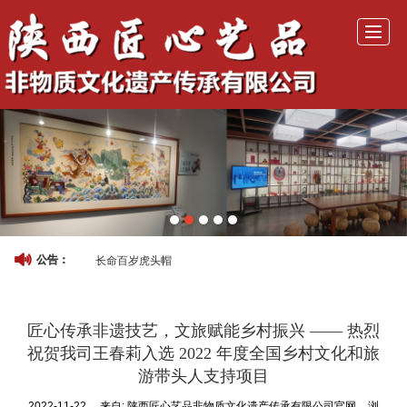
首页
公司介绍
产品展示
历年活动
活动照片
非遗研学
新闻动态
联系我们
长命百岁虎头帽
公告：
匠心传承非遗技艺，文旅赋能乡村振兴 —— 热烈
祝贺我司王春莉入选 2022 年度全国乡村文化和旅
游带头人支持项目
2022-11-22
来自:
陕西匠心艺品非物质文化遗产传承有限公司官网
浏