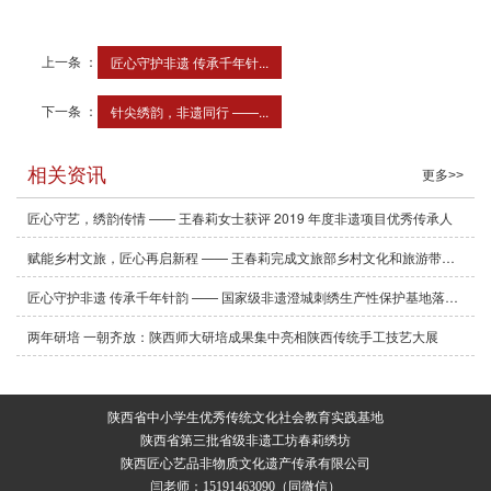
上一条 ：
匠心守护非遗 传承千年针...
下一条 ：
针尖绣韵，非遗同行 ——...
相关资讯
更多>>
匠心守艺，绣韵传情 —— 王春莉女士获评 2019 年度非遗项目优秀传承人
赋能乡村文旅，匠心再启新程 —— 王春莉完成文旅部乡村文化和旅游带头人培训
匠心守护非遗 传承千年针韵 —— 国家级非遗澄城刺绣生产性保护基地落址陕西匠心艺品
两年研培 一朝齐放：陕西师大研培成果集中亮相陕西传统手工技艺大展
陕西省中小学生优秀传统文化社会教育实践基地
陕西省第三批省级非遗工坊春莉绣坊
陕西匠心艺品非物质文化遗产传承有限公司
闫老师：15191463090（同微信）