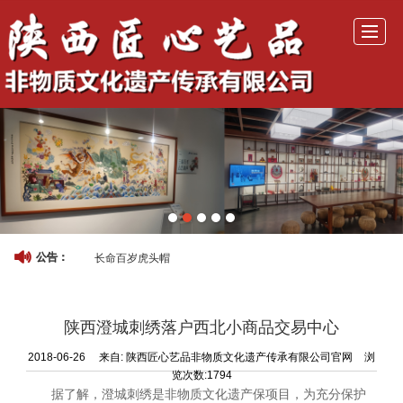
首页
公司介绍
产品展示
历年活动
活动照片
非遗研学
新闻动态
联系我们
长命百岁虎头帽
公告：
陕西澄城刺绣落户西北小商品交易中心
2018-06-26
来自:
陕西匠心艺品非物质文化遗产传承有限公司官网
浏
览次数:1794
据了解，澄城刺绣是非物质文化遗产保项目，为充分保护