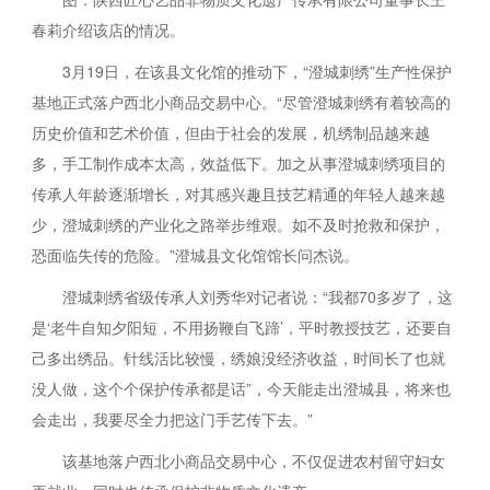
春莉介绍该店的情况。
3月19日，在该县文化馆的推动下，“澄城刺绣”生产性保护
基地正式落户西北小商品交易中心。“尽管澄城刺绣有着较高的
历史价值和艺术价值，但由于社会的发展，机绣制品越来越
多，手工制作成本太高，效益低下。加之从事澄城刺绣项目的
传承人年龄逐渐增长，对其感兴趣且技艺精通的年轻人越来越
少，澄城刺绣的产业化之路举步维艰。如不及时抢救和保护，
恐面临失传的危险。”澄城县文化馆馆长问杰说。
澄城刺绣省级传承人刘秀华对记者说：“我都70多岁了，这
是‘老牛自知夕阳短，不用扬鞭自飞蹄’，平时教授技艺，还要自
己多出绣品。针线活比较慢，绣娘没经济收益，时间长了也就
没人做，这个个保护传承都是话”，今天能走出澄城县，将来也
会走出，我要尽全力把这门手艺传下去。”
该基地落户西北小商品交易中心，不仅促进农村留守妇女