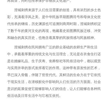
再就业，同时也传承保护非物质文化遗产。
澄城刺绣来源于人们生活需要的创造，具有浓烈的乡土色
彩，充满着淳风之美。是中华民族早期图腾符号和母体文化世
代传承的继续，历史渊源也可追溯到商周时期，澄城刺绣积淀
了数千年的黄河文化的再现，饱藏着史前图腾民族迁移、冲突
和融合的真实历史，也饱含着真挚的民族情感与民族精神。
澄城刺绣在民间拥有广泛的群众基础的农耕生产和生活
中，承载着厚重的传统文化与生活理念，无论是在衣食住行还
是在婚嫁礼品、生子庆寿、丧葬祭祀等民俗活动中，都以观赏
与实用并举的形式发挥着它的作用。这种带有原发性的艺术，
早已深入骨髓，伴随了世世代代。其鲜活的生命力在于它依托
于现实生活，在潜移默化中影响到人们生活的方方面面。社会
意识的延展促使它能够影响人们的信念，让人们能够在各种民
俗活动及日常生活中与它相互依托。